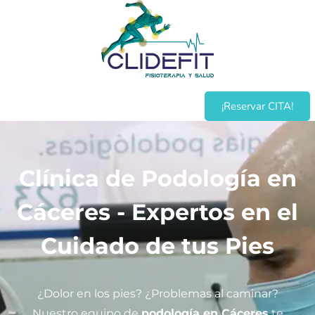
¡Reservar CITA!
Clínica de Podología en
Cáceres - Expertos en el
Cuidado de tus Pies
¿Dolor en los pies? ¿Problemas al caminar?
Nuestro equipo de
podología en Cáceres
te