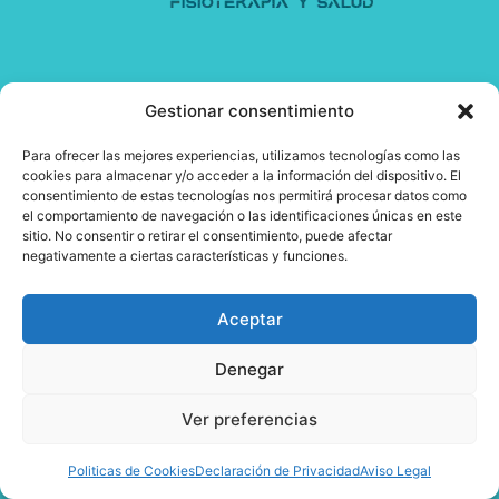
Información
Gestionar consentimiento
Para ofrecer las mejores experiencias, utilizamos tecnologías como las
Clínica De Fisioterapia En Cáceres
cookies para almacenar y/o acceder a la información del dispositivo. El
consentimiento de estas tecnologías nos permitirá procesar datos como
Podología En Cáceres
el comportamiento de navegación o las identificaciones únicas en este
sitio. No consentir o retirar el consentimiento, puede afectar
Psicología En Cáceres
negativamente a ciertas características y funciones.
Nutricionista Y Dietista En Cáceres
Aceptar
Clases Colectivas Y Entrenamiento Personal En
Cáceres
Denegar
Ver preferencias
Síguenos
Politicas de Cookies
Declaración de Privacidad
Aviso Legal