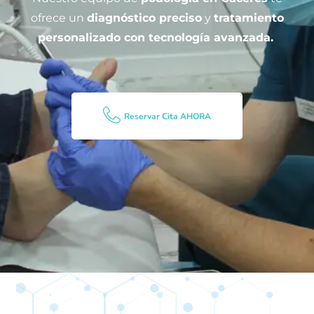
ofrece un
diagnóstico preciso
y
tratamiento
personalizado con tecnología avanzada.
Reservar Cita AHORA